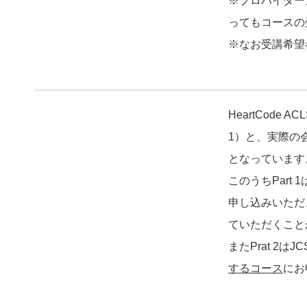
※プロバイダー
ってもコースの
※なお受講希望
HeartCode
1）と、実際の会
となっています
このうちPart 1
申し込みいただ
ていただくこと
またPrat 2は
するコース
にお