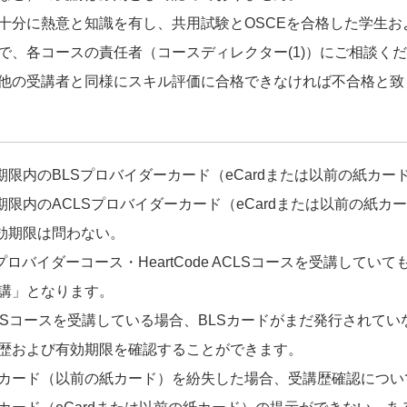
十分に熱意と知識を有し、共用試験とOSCEを合格した学生
で、各コースの責任者（コースディレクター(1)）にご相談く
他の受講者と同様にスキル評価に合格できなければ不合格と致
期限内のBLSプロバイダーカード（eCardまたは以前の紙カ
限内のACLSプロバイダーカード（eCardまたは以前の紙カ
効期限は問わない。
プロバイダーコース・HeartCode ACLSコースを受講し
講」となります。
CでBLSコースを受講している場合、BLSカードがまだ発行されて
歴および有効期限を確認することができます。
カード（以前の紙カード）を紛失した場合、受講歴確認につい