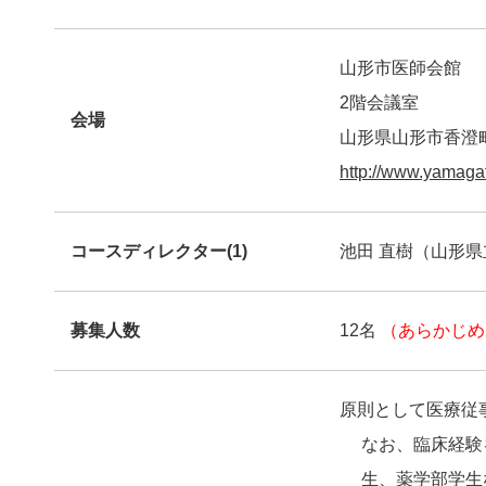
山形市医師会館
2階会議室
会場
山形県山形市香澄町
http://www.yamagata
コースディレクター(1)
池田 直樹（山形
募集人数
12名
（あらかじめ
原則として医療従
なお、臨床経験
生、薬学部学生