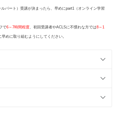
スキルパート）受講が決まったら、早めにpart1（オンライン学習
フで
6～7時間程度
、初回受講者やACLSに不慣れな方では
8～1
的に早めに取り組むようにしてください。