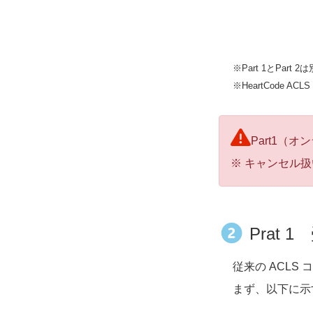
※Part 1とPar
※HeartCode
Part1（
※ キャンセル
Prat
従来の ACL
まず、以下に示す通