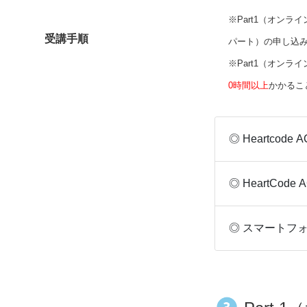
※Part1（オンラ
受講手順
パート）の申し込
※Part1（オン
0時間以上
かかるこ
◎ Heartcod
◎ HeartCode
◎ スマートフ