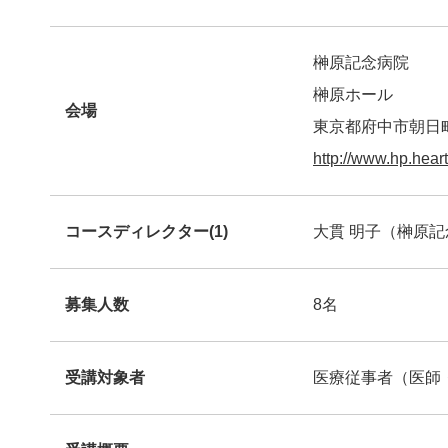
榊原記念病院
榊原ホール
会場
東京都府中市朝日町3
http://www.hp.heart
コースディレクター(1)
大貫 明子（榊原
募集人数
8名
受講対象者
医療従事者（医師