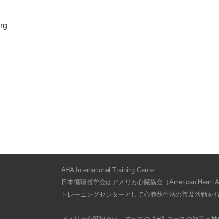
rg
AHA International Training Center
日本循環器学会はアメリカ心臓協会（American Heart As
トレーニングセンターとして心肺蘇生法の普及活動を
アメリカ心臓協会は、すべての AHA コースの知識と