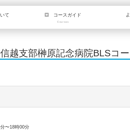
ついて
コースガイド
Courses
01関東甲信越支部榊原記念病院BLSコ
0分〜18時00分