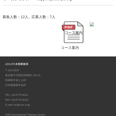
募集人数：12人, 応募人数：7人
コース案内
JCS-ITC本部事務局
〒101-0047
東京都千代田区内神田1-18-13
内神田中央ビル6F
日本循環器学会内
TEL: 03-6775-9111
FAX: 03-6775-9115
E-mail: itc@j-circ.or.jp
AHA International Training Center