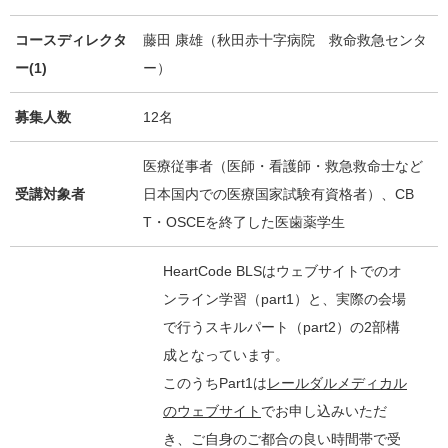
コースディレクタ
藤田 康雄（秋田赤十字病院 救命救急センタ
ー(1)
ー）
募集人数
12名
医療従事者（医師・看護師・救急救命士など
受講対象者
日本国内での医療国家試験有資格者）、CB
T・OSCEを終了した医歯薬学生
HeartCode BLSはウェブサイトでのオ
ンライン学習（part1）と、実際の会場
で行うスキルパート（part2）の2部構
成となっています。
このうちPart1は
レールダルメディカル
のウェブサイト
でお申し込みいただ
き、ご自身のご都合の良い時間帯で受